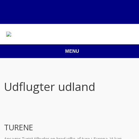
MENU
Udflugter udland
TURENE
Ansager Turist tilbyder en bred vifte af ture i Europa. Vi kan