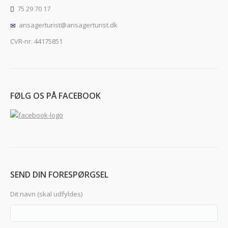
75 29 70 17
ansagerturist@ansagerturist.dk
CVR-nr. 44175851
FØLG OS PÅ FACEBOOK
SEND DIN FORESPØRGSEL
Dit navn (skal udfyldes)