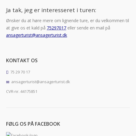
Ja tak, jeg er interesseret i turen:
Ønsker du at høre mere om lignende ture, er du velkommen til
at give os et kald på
75297017
eller sende en mail på
ansagerturist@ansagerturist.dk
KONTAKT OS
75 29 70 17
ansagerturist@ansagerturist.dk
CVR-nr. 44175851
FØLG OS PÅ FACEBOOK