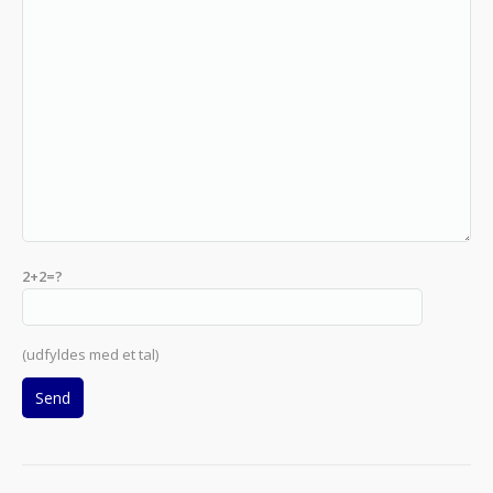
2+2=?
(udfyldes med et tal)