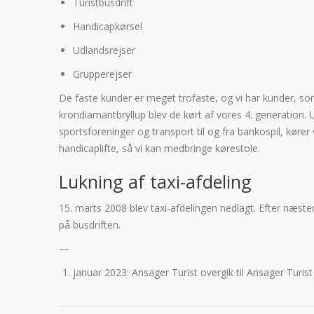
Turistbusdrift
Handicapkørsel
Udlandsrejser
Grupperejser
De faste kunder er meget trofaste, og vi har kunder, som 
krondiamantbryllup blev de kørt af vores 4. generation. 
sportsforeninger og transport til og fra bankospil, køre
handicaplifte, så vi kan medbringe kørestole.
Lukning af taxi-afdeling
15. marts 2008 blev taxi-afdelingen nedlagt. Efter næsten 
på busdriften.
—
januar 2023: Ansager Turist overgik til Ansager Turis