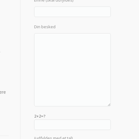
Emne (skal udfyldes)
Din besked
,
sere
2+2=?
(udfyldes med et tal)