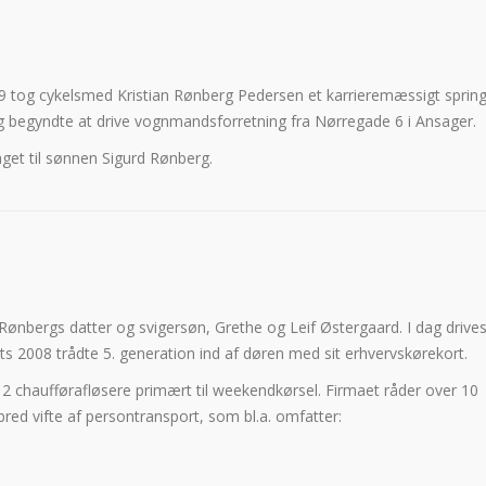
9 tog cykelsmed Kristian Rønberg Pedersen et karrieremæssigt spring
og begyndte at drive vognmandsforretning fra Nørregade 6 i Ansager.
get til sønnen Sigurd Rønberg.
ønbergs datter og svigersøn, Grethe og Leif Østergaard. I dag drive
ts 2008 trådte 5. generation ind af døren med sit erhvervskørekort.
2 chaufførafløsere primært til weekendkørsel. Firmaet råder over 10
 bred vifte af persontransport, som bl.a. omfatter: