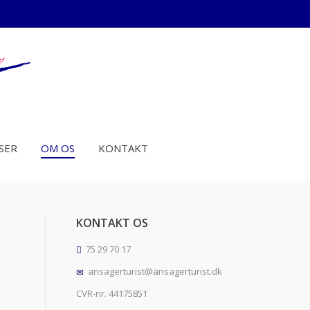
SER
OM OS
KONTAKT
KONTAKT OS
75 29 70 17
ansagerturist@ansagerturist.dk
CVR-nr. 44175851