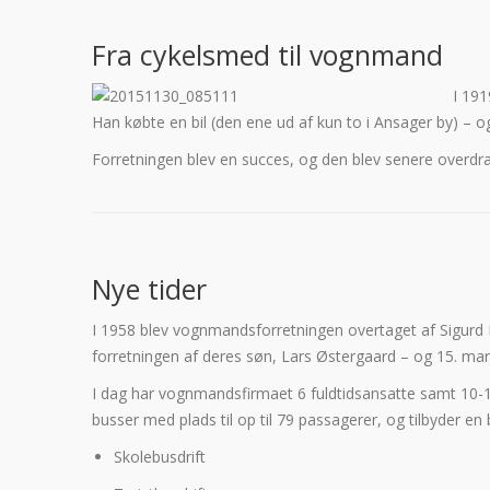
Fra cykelsmed til vognmand
I 191
Han købte en bil (den ene ud af kun to i Ansager by) – 
Forretningen blev en succes, og den blev senere overdra
Nye tider
I 1958 blev vognmandsforretningen overtaget af Sigurd R
forretningen af deres søn, Lars Østergaard – og 15. mar
I dag har vognmandsfirmaet 6 fuldtidsansatte samt 10-1
busser med plads til op til 79 passagerer, og tilbyder en
Skolebusdrift