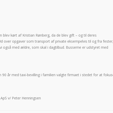
blev kørt af Kristian Rønberg, da de blev gift – og til deres
Ud over opgaver som transport af private eksempelvis til og fra fester
r vi også med ældre, som skal i dagtilbud. Busserne er udstyret med
90 år med taxi-bevilling i familien valgte firmaet i stedet for at foku
t ApS v/ Peter Henningsen