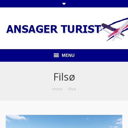
MENU
Forside
Filsø
Kommende ture
You are here:
Home
Filsø
Udflugter indland
Udflugter udland
Busser