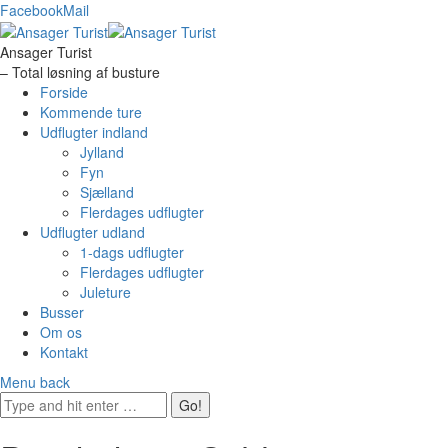
Facebook
Mail
Ansager Turist
– Total løsning af busture
Forside
Kommende ture
Udflugter indland
Jylland
Fyn
Sjælland
Flerdages udflugter
Udflugter udland
1-dags udflugter
Flerdages udflugter
Juleture
Busser
Om os
Kontakt
Menu
back