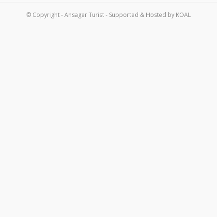
Om os
© Copyright - Ansager Turist - Supported & Hosted by
KOAL
Kontakt