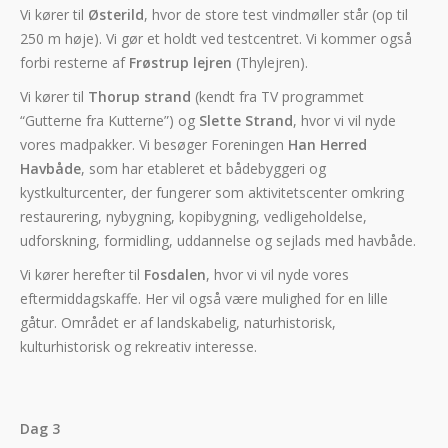
Vi kører til
Østerild
, hvor de store test vindmøller står (op til
250 m høje). Vi gør et holdt ved testcentret. Vi kommer også
forbi resterne af
Frøstrup lejren
(Thylejren).
Vi kører til
Thorup strand
(kendt fra TV programmet
“Gutterne fra Kutterne”) og
Slette Strand
, hvor vi vil nyde
vores madpakker. Vi besøger Foreningen
Han Herred
Havbåde
, som har etableret et bådebyggeri og
kystkulturcenter, der fungerer som aktivitetscenter omkring
restaurering, nybygning, kopibygning, vedligeholdelse,
udforskning, formidling, uddannelse og sejlads med havbåde.
Vi kører herefter til
Fosdalen
, hvor vi vil nyde vores
eftermiddagskaffe. Her vil også være mulighed for en lille
gåtur. Området er af landskabelig, naturhistorisk,
kulturhistorisk og rekreativ interesse.
Dag 3