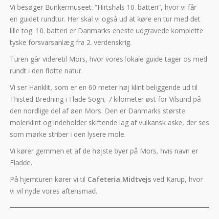
Vi besøger Bunkermuseet: “Hirtshals 10. batteri”, hvor vi får
en guidet rundtur. Her skal vi også ud at køre en tur med det
lille tog. 10. batteri er Danmarks eneste udgravede komplette
tyske forsvarsanlæg fra 2. verdenskrig.
Turen går videretil Mors, hvor vores lokale guide tager os med
rundt i den flotte natur.
Vi ser Hanklit, som er en 60 meter høj klint beliggende ud til
Thisted Bredning i Flade Sogn, 7 kilometer øst for Vilsund på
den nordlige del af øen Mors. Den er Danmarks største
molerklint og indeholder skiftende lag af vulkansk aske, der ses
som mørke striber i den lysere mole.
Vi kører gemmen et af de højste byer på Mors, hvis navn er
Fladde.
På hjemturen kører vi til
Cafeteria Midtvejs
ved Karup, hvor
vi vil nyde vores aftensmad.