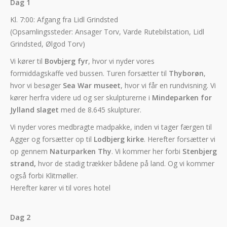
Dag 1
Kl. 7:00: Afgang fra Lidl Grindsted
(Opsamlingssteder: Ansager Torv, Varde Rutebilstation, Lidl
Grindsted, Ølgod Torv)
Vi kører til
Bovbjerg fyr
, hvor vi nyder vores
formiddagskaffe ved bussen. Turen forsætter til
Thyborøn
,
hvor vi besøger
Sea War museet
, hvor vi får en rundvisning. Vi
kører herfra videre ud og ser skulpturerne i
Mindeparken for
Jylland slaget
med de 8.645 skulpturer.
Vi nyder vores medbragte madpakke, inden vi tager færgen til
Agger og forsætter op til
Lodbjerg kirke
. Herefter forsætter vi
op gennem
Naturparken Thy
. Vi kommer her forbi
Stenbjerg
strand,
hvor de stadig trækker bådene på land. Og vi kommer
også forbi Klitmøller.
Herefter kører vi til vores hotel
Dag 2