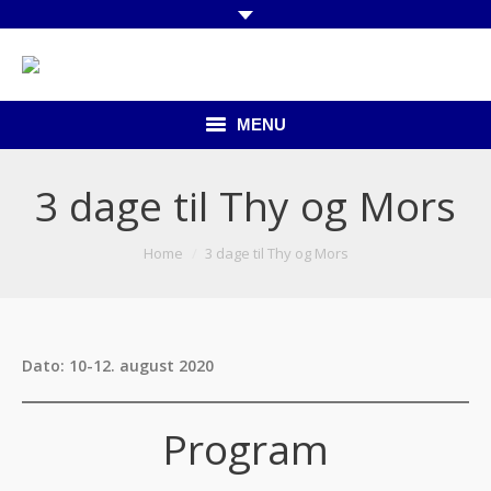
MENU
Forside
3 dage til Thy og Mors
Kommende ture
You are here:
Home
3 dage til Thy og Mors
Udflugter indland
Udflugter udland
Dato: 10-12. august 2020
Busser
Om os
Program
Kontakt