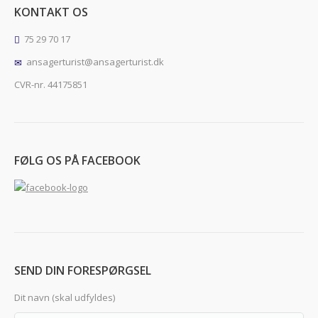
KONTAKT OS
75 29 70 17
ansagerturist@ansagerturist.dk
CVR-nr. 44175851
FØLG OS PÅ FACEBOOK
SEND DIN FORESPØRGSEL
Dit navn (skal udfyldes)